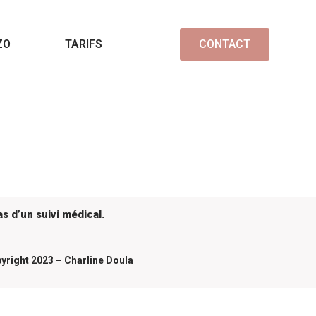
ZO
TARIFS
CONTACT
s d’un suivi médical.
yright 2023 – Charline Doula